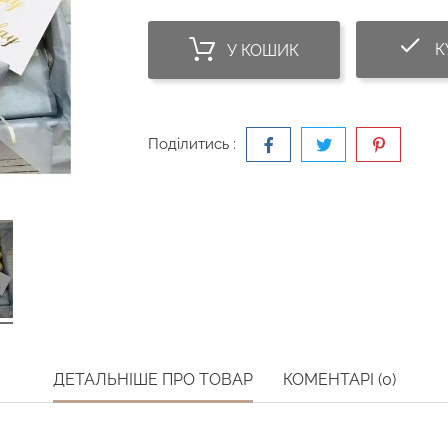
do
К
У КОШИК
Поділитись :
ДЕТАЛЬНІШЕ ПРО ТОВАР
КОМЕНТАРІ (0)