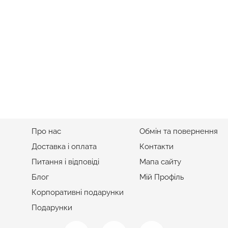
Солодкий Бокс З Кавою 
Ціна
1 400 грн
ІНФОРМАЦІЯ
ПІДТРИМКА
Про нас
Обмін та повернення
Доставка і оплата
Контакти
Питання і відповіді
Мапа сайту
Блог
Мій Профіль
Корпоративні подарунки
Подарунки