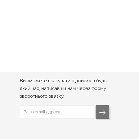
№296
Подарунок Дитині Від Святого Миколая
№26025
Ціна
990 грн
ПІДПИСКА НА РОЗСИЛКУ
Ви зможете скасувати підписку в будь-
який час, написавши нам через форму
зворотнього зв'язку.