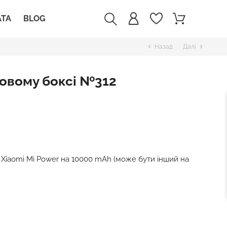
АТА
BLOG
Назад
Далі
chevron_left
chevron_right
ковому боксі №312
Xiaomi Mi Power на 10000 mAh (може бути інший на