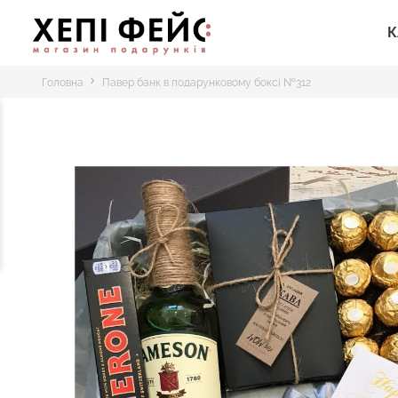
К
Головна
Павер банк в подарунковому боксі №312