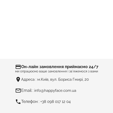
Вино В Подарунковому Боксі З
Солодощами №24470
Ціна
2 900 грн
ВАШ ПОДАРУНОК ЗАПАМ’ЯТАЮТЬ…
credit_card
Он-лайн замовлення приймаємо 24/7
ми опрацюємо ваше замовлення і зв`яжемося з вами
room
Адреса :
м.Київ, вул. Бориса Гмирі, 20
mail_outline
Email :
info@happyface.com.ua
phone
Телефон :
+38 098 017 12 04