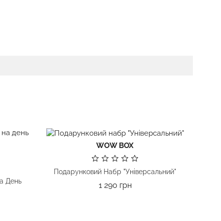
WOW BOX
Подарунковий Набр "Універсальний"
а День
Ціна
1 290 грн