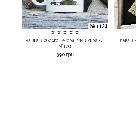
Чашка "Доброго Вечора, Ми З України"
Кава З
№1132
Ціна
390 грн
Ч