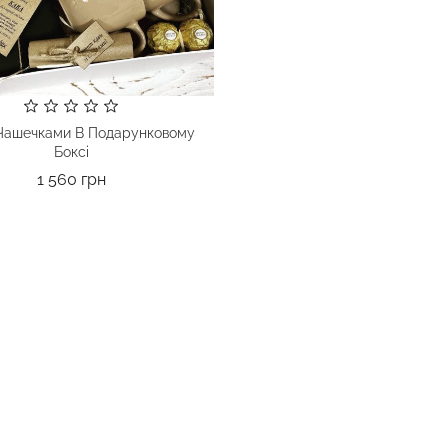
 Чашечками В Подарунковому
Боксі
Ціна
1 560 грн
ашка "Формула Любові"
Ціна
450 грн