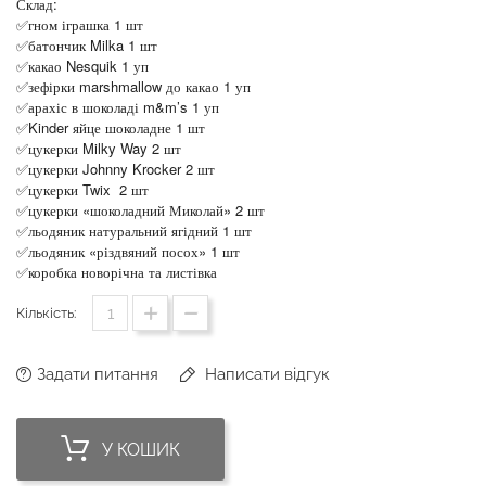
Склад:
✅гном іграшка 1 шт
✅батончик Milka 1 шт
✅какао Nesquik 1 уп
✅зефірки marshmallow до какао 1 уп
✅арахіс в шоколаді m&m’s 1 уп
✅Kinder яйце шоколадне 1 шт
✅цукерки Milky Way 2 шт
✅цукерки Johnny Krocker 2 шт
✅цукерки Twix 2 шт
✅цукерки «шоколадний Миколай» 2 шт
✅льодяник натуральний ягідний 1 шт
✅льодяник «різдвяний посох» 1 шт
✅коробка новорічна та листівка
Кількість:
Задати питання
Написати відгук
У КОШИК