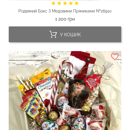
Різдвяний Бокс З Медовими Пряниками №26910
Ціна
1 200 грн
У КОШИК