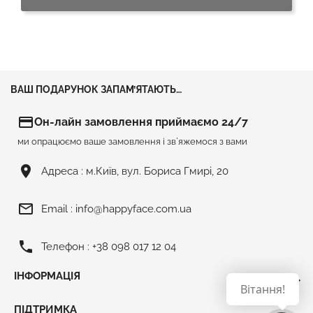
ВАШ ПОДАРУНОК ЗАПАМ’ЯТАЮТЬ…
credit_card
Он-лайн замовлення приймаємо 24/7
ми опрацюємо ваше замовлення і зв`яжемося з вами
room
Адреса :
м.Київ, вул. Бориса Гмирі, 20
mail_outline
Email :
info@happyface.com.ua
phone
Телефон :
+38 098 017 12 04
ІНФОРМАЦІЯ

Вітання!
ПІДТРИМКА