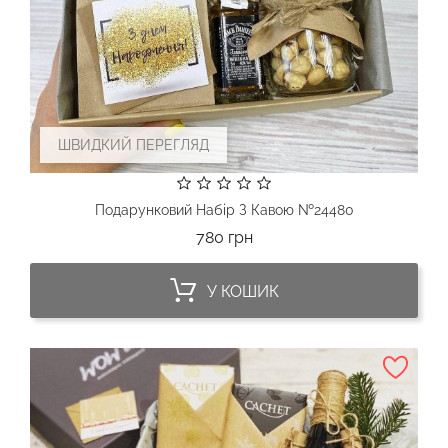
ШВИДКИЙ ПЕРЕГЛЯД
Подарунковий Набір З Кавою №24480
Ціна
780 грн
У КОШИК