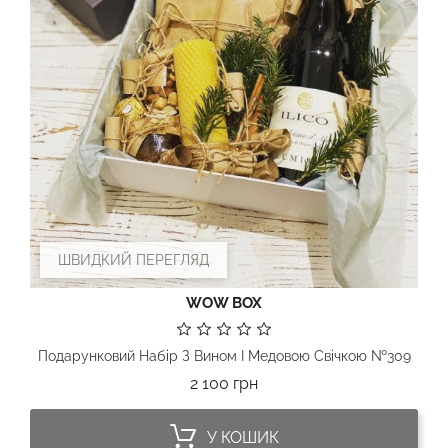
ШВИДКИЙ ПЕРЕГЛЯД
WOW BOX
Подарунковий Набір З Вином І Медовою Свічкою №309
Ціна
2 100 грн
У КОШИК