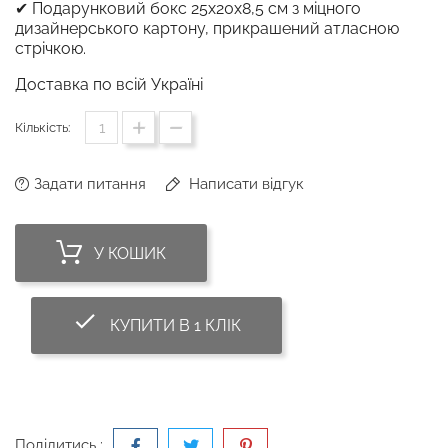
✔ Подарунковий бокс 25х20х8,5 см з міцного
дизайнерського картону, прикрашений атласною
стрічкою.
Доставка по всій Україні
Кількість:
Задати питання
Написати відгук
У КОШИК
done_outline
КУПИТИ В 1 КЛІК
Поділитись :