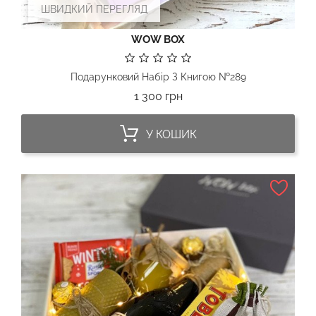
ШВИДКИЙ ПЕРЕГЛЯД
WOW BOX
Подарунковий Набір З Книгою №289
Ціна
1 300 грн
У КОШИК