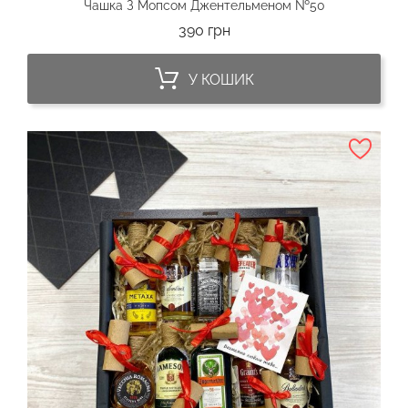
Чашка З Мопсом Джентельменом №50
Ціна
390 грн
У КОШИК