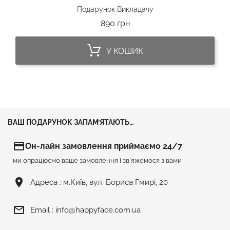
Подарунок Викладачу
Ціна
890 грн
У КОШИК
ВАШ ПОДАРУНОК ЗАПАМ’ЯТАЮТЬ…
credit_card
Он-лайн замовлення приймаємо 24/7
ми опрацюємо ваше замовлення і зв`яжемося з вами
room
Адреса :
м.Київ, вул. Бориса Гмирі, 20
mail_outline
Email :
info@happyface.com.ua