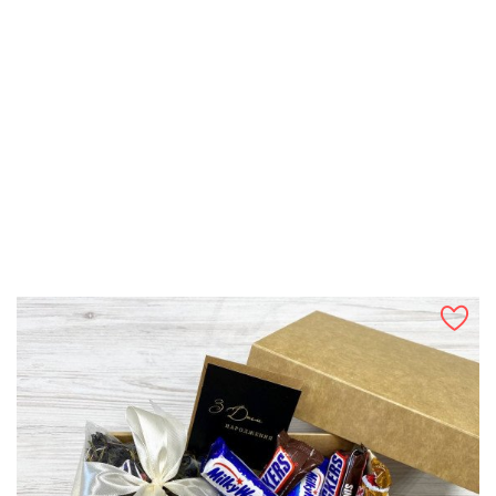
ШВИДКИЙ ПЕРЕГЛЯД
Подарунок На Миколая "Какао З Маршмеллоу" № 6021
Ціна
720 грн
У КОШИК