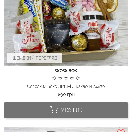
ШВИДКИЙ ПЕРЕГЛЯД
WOW BOX
Солодкий Бокс Дитині З Какао №24870
Ціна
890 грн
У КОШИК