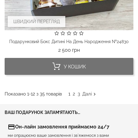
ШВИДКИЙ ПЕРЕГЛЯД
Подарунковий Бокс Дитині На День Народження №24830
Ціна
2 500 грн
У КОШИК
Показано 1-12 з 35 товарів
1
2
3
Далі

ВАШ ПОДАРУНОК ЗАПАМ’ЯТАЮТЬ…
credit_card
Он-лайн замовлення приймаємо 24/7
ми опрацюємо ваше замовлення і зв`яжемося з вами