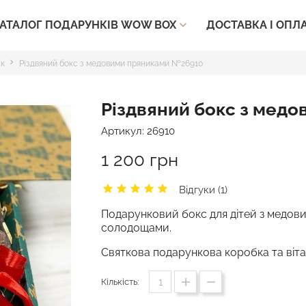
ДОСТАВКА І ОПЛ
АТАЛОГ ПОДАРУНКІВ WOW BOX

ік
Різдвяний бокс з медовими пряниками №26910
Різдвяний бокс з мед
Артикул:
26910
1 200 грн
Відгуки (1)
Подарунковий бокс для дітей з медов
солодощами.
Святкова подарункова коробка та вітал
Кількість: