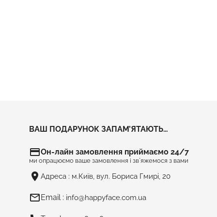
Новорічний Бокс ДЛЯ НЬОГО З Віскі І
Шоколадом №24980
Подар
Ціна
4 650 грн
ВАШ ПОДАРУНОК ЗАПАМ’ЯТАЮТЬ…
credit_card
Он-лайн замовлення приймаємо 24/7
ми опрацюємо ваше замовлення і зв`яжемося з вами
room
Адреса :
м.Київ, вул. Бориса Гмирі, 20
mail_outline
Email :
info@happyface.com.ua