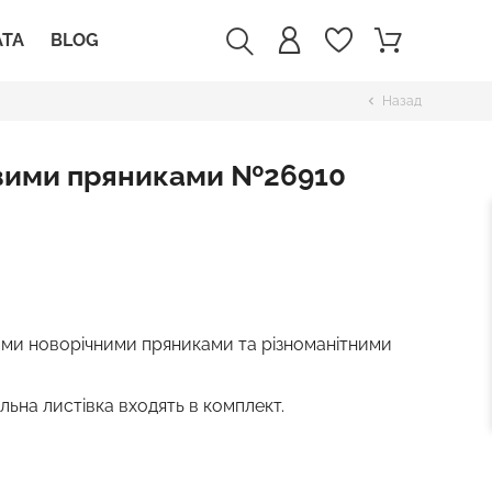
АТА
BLOG
Назад
chevron_left
овими пряниками №26910
ими новорічними пряниками та різноманітними
ьна листівка входять в комплект.