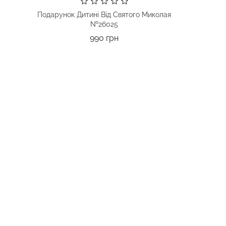
Подарунок Дитині Від Святого Миколая
№26025
Ціна
990 грн