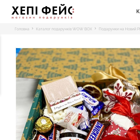
К
Головна
Каталог подарунків WOW BOX
Подарунки на Новий Р