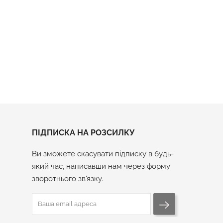
о Миколая
Подарунковий Набір "Скуштувати Все"
Ціна
2 200 грн
ПІДПИСКА НА РОЗСИЛКУ
Ви зможете скасувати підписку в будь-
який час, написавши нам через форму
зворотнього зв'язку.