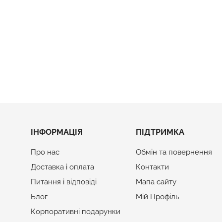
WOW BOX
Подарунок Дитині Від Святог
№26025
унок Для Пари На Новий Рік
Ціна
990 грн
Ціна
1 600 грн
ІНФОРМАЦІЯ
ПІДТРИМКА
Про нас
Обмін та повернення
Доставка і оплата
Контакти
Питання і відповіді
Мапа сайту
Блог
Мій Профіль
Корпоративні подарунки