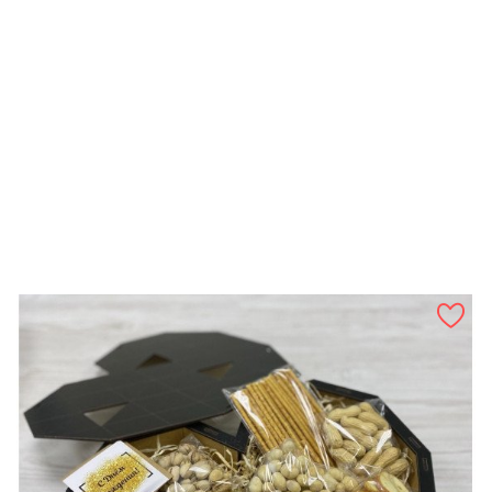
ШВИДКИЙ ПЕРЕГЛЯД
Камінці До Віскі В Подарунковому Боксі №26161
Ціна
1 360 грн
У КОШИК