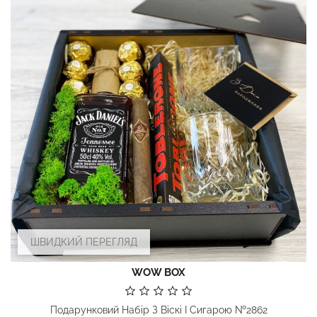
ШВИДКИЙ ПЕРЕГЛЯД
WOW BOX
Подарунковий Набір З Віскі І Сигарою №2862