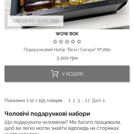
ШВИДКИЙ ПЕРЕГЛЯД
WOW BOX
Подарунковий Набір "Віскі І Сигари" №2861
Ціна
3 200 грн
У КОШИК
Показано 1-12 з 195 товарів
1
2
3
17
Далі

…
Чоловічі подарункові набори
Що подарувати чоловікові? Ми багато працювали,
щоб ви легко могли знайти відповідь на сторінках