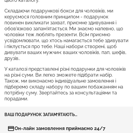
цього каталогу.
Складаючи подарункові бокси для чоловіків, ми
керуємося головним принципом - подарунок
повинен викликати захват, приємне здивування і
обов'язково запам'ятається. Ми знаємо напевно, що
чоловіки теж люблять презенти. Всім приємно
усвідомлювати, що хтось намагається тебе здивувати
і піклується про тебе. Наші набори створені, щоб
дивувати ваших мужчин: ваших чоловіків, пап, шефів,
друзів..
У каталозі представлені різні подарунки для чоловіків
на різні суми. Ви легко зможете підібрати набір.
Також, ми виконаємо індивідуальне замовлення і
підберемо складу набору по вашим побажанням на
потрібну суму. Звертайтесь за консультаціями та
порадами.
ВАШ ПОДАРУНОК ЗАПАМ’ЯТАЮТЬ…
credit_card
Он-лайн замовлення приймаємо 24/7