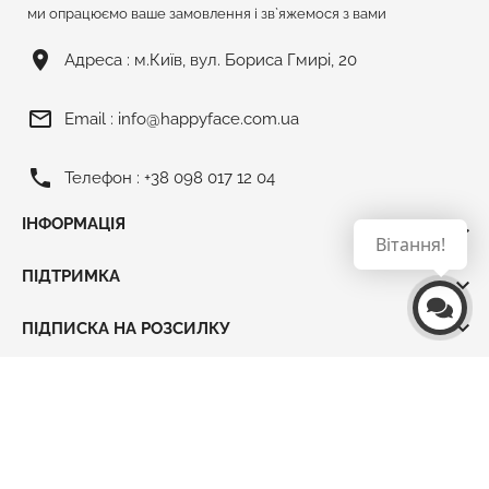
ми опрацюємо ваше замовлення і зв`яжемося з вами
room
Адреса :
м.Київ, вул. Бориса Гмирі, 20
mail_outline
Email :
info@happyface.com.ua
phone
Телефон :
+38 098 017 12 04
ІНФОРМАЦІЯ

Вітання!
ПІДТРИМКА


ПІДПИСКА НА РОЗСИЛКУ
2017-2026 © ХЕПІ ФЕЙС - магазин подарунків.
All
Rights Reserved.