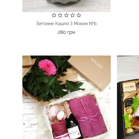
Бетонне Кашпо З Мохом №6
Ціна
280 грн