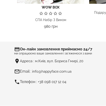
WOW BOX
Подару
СПА Набір З Вином
Ціна
980 грн
ВАШ ПОДАРУНОК ЗАПАМ’ЯТАЮТЬ…
credit_card
Он-лайн замовлення приймаємо 24/7
ми опрацюємо ваше замовлення і зв`яжемося з вами
room
Адреса :
м.Київ, вул. Бориса Гмирі, 20
mail_outline
Email :
info@happyface.com.ua
phone
Телефон :
+38 098 017 12 04