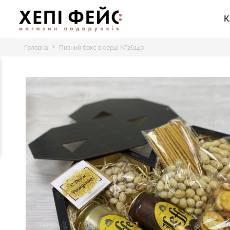
К
Головна
Пивний бокс в серці №26140