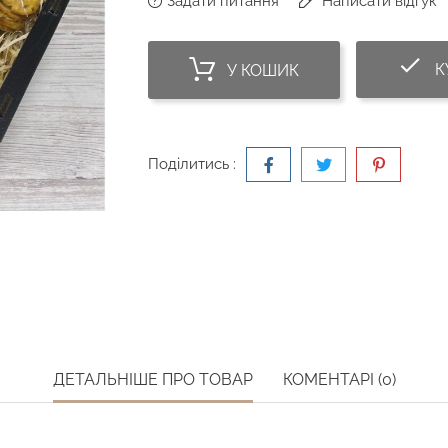
Задати питання
Написати відгук
do
К
У КОШИК
Поділитись :
ДЕТАЛЬНІШЕ ПРО ТОВАР
КОМЕНТАРІ (0)