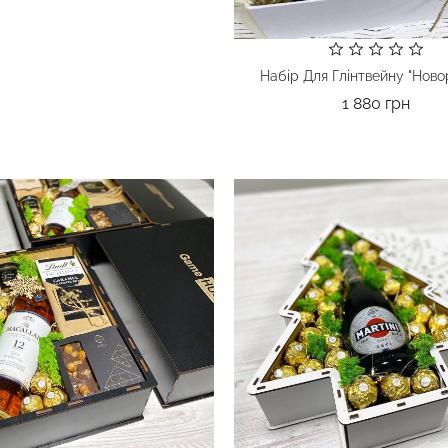
Набір Для Глінтвейну "Ново
Ціна
1 880 грн