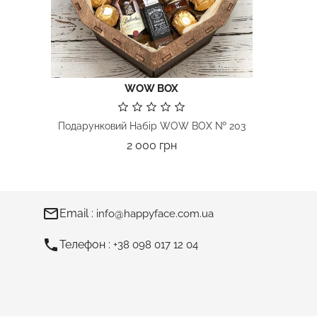
WOW BOX
ВАШ ПОДАРУНОК ЗАПАМ’ЯТАЮТЬ…
Подарунковий Набір WOW BOX № 203
Ціна
credit_card
2 000 грн
Он-лайн замовлення приймаємо 24/7
ми опрацюємо ваше замовлення і зв`яжемося з вами
room
Адреса :
м.Київ, вул. Бориса Гмирі, 20
mail_outline
Email :
info@happyface.com.ua
phone
Телефон :
+38 098 017 12 04