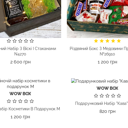
ний Набір З Віскі І Стаканами
Різдвяний Бокс З Медовими П
N4270
№26910
Ціна
Ціна
2 600 грн
1 200 грн
WOW BOX
WOW BOX
Подарунковий Набір "Кава
абір Косметики В Подарунок М
Ціна
820 грн
Ціна
1 200 грн