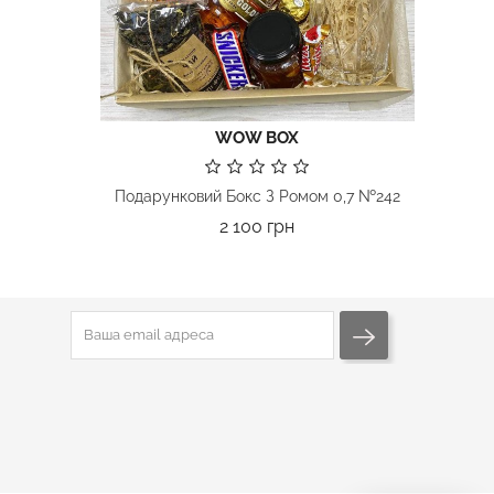
WOW BOX
ПІДПИСКА НА РОЗСИЛКУ
Подарунковий Бокс З Ромом 0,7 №242
Ви зможете скасувати підписку в будь-
Ціна
2 100 грн
який час, написавши нам через форму
зворотнього зв'язку.