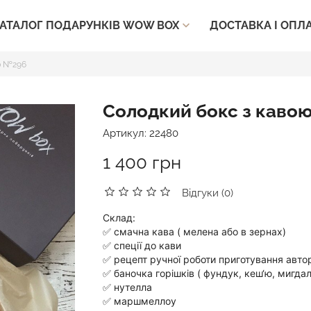
ДОСТАВКА І ОПЛ
АТАЛОГ ПОДАРУНКІВ WOW BOX

ю №296
Солодкий бокс з каво
Артикул:
22480
1 400 грн
Відгуки (0)
Склад:
✅ смачна кава ( мелена або в зернах)
✅ спеції до кави
✅ рецепт ручної роботи приготування авто
✅ баночка горішків ( фундук, кеш‘ю, мигдал
✅ нутелла
✅ маршмеллоу