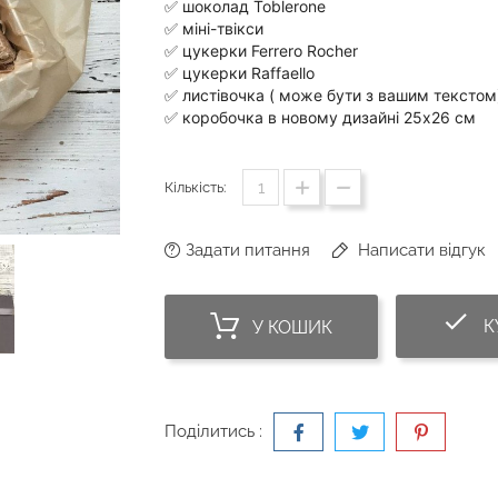
✅ шоколад Toblerone
✅ міні-твікси
✅ цукерки Ferrero Rocher
✅ цукерки Raffaello
✅ листівочка ( може бути з вашим текстом
✅ коробочка в новому дизайні 25х26 см
⠀
Кількість:
Задати питання
Написати відгук
do
К
У КОШИК
Поділитись :