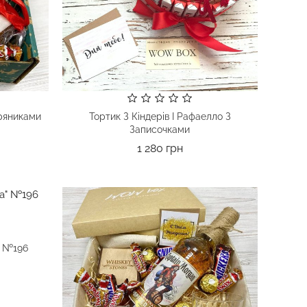
ряниками
Тортик З Кіндерів І Рафаелло З
Записочками
Ціна
1 280 грн
" №196