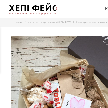
К
Головна
Каталог подарунків WOW BOX
Солодкий бокс з каво