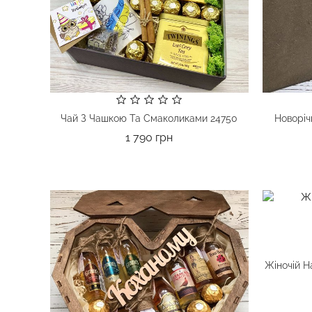
Чай З Чашкою Та Смаколиками 24750
Новоріч
Ціна
1 790 грн
Жіночій Н