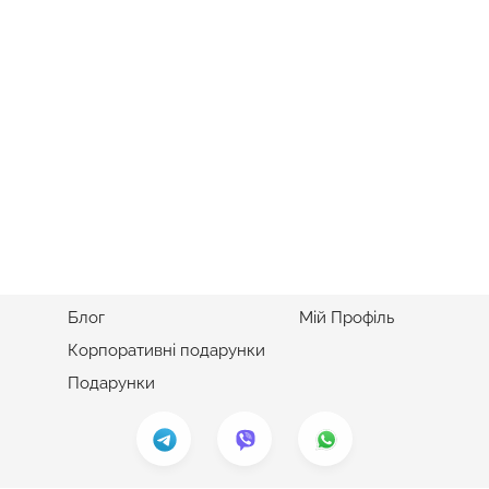
ІНФОРМАЦІЯ
ПІДТРИМКА
Про нас
Обмін та повернення
Доставка і оплата
Контакти
Питання і відповіді
Мапа сайту
Блог
Мій Профіль
Корпоративні подарунки
Подарунки