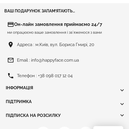
ВАШ ПОДАРУНОК ЗАПАМ’ЯТАЮТЬ…
credit_card
Он-лайн замовлення приймаємо 24/7
ми опрацюємо ваше замовлення і зв`яжемося з вами
room
Адреса :
м.Київ, вул. Бориса Гмирі, 20
mail_outline
Email :
info@happyface.com.ua
phone
Телефон :
+38 098 017 12 04
ІНФОРМАЦІЯ

ПІДТРИМКА


ПІДПИСКА НА РОЗСИЛКУ