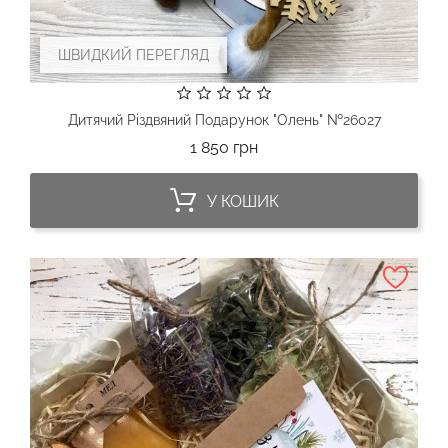
ШВИДКИЙ ПЕРЕГЛЯД
Дитячий Різдвяний Подарунок "Олень" №26027
Ціна
1 850 грн
У КОШИК