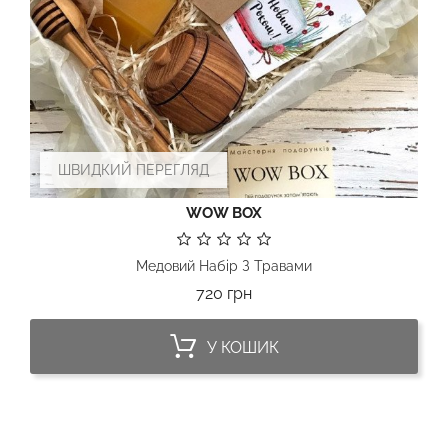
ШВИДКИЙ ПЕРЕГЛЯД
WOW BOX
Медовий Набір З Травами
Ціна
720 грн
У КОШИК