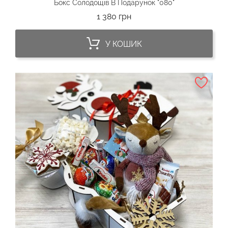
Бокс Солодощів В Подарунок "080"
Ціна
1 380 грн
У КОШИК