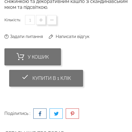
сніжинкою та декоративним кашпо зі скандинавським
мхом та підсвіткою.
Кількість:
Задати питання
Написати відгук
У КОШИК
done_outline
КУПИТИ В 1 КЛІК
Поділитись :