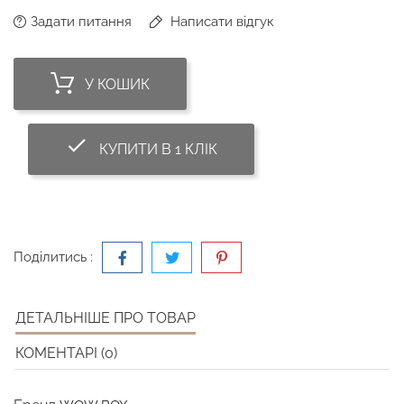
Задати питання
Написати відгук
У КОШИК
done_outline
КУПИТИ В 1 КЛІК
Поділитись :
ДЕТАЛЬНІШЕ ПРО ТОВАР
КОМЕНТАРІ (0)