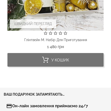
ШВИДКИЙ ПЕРЕГЛЯД
Глінтвейн М. Набір Для Приготування
Ціна
1 480 грн
У КОШИК
ВАШ ПОДАРУНОК ЗАПАМ’ЯТАЮТЬ…
credit_card
Он-лайн замовлення приймаємо 24/7