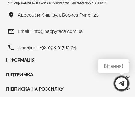
ми опрацюємо ваше замовлення і зв`яжемося з вами
room
Адреса :
м.Київ, вул. Бориса Гмирі, 20
mail_outline
Email :
info@happyface.com.ua
phone
Телефон :
+38 098 017 12 04
ІНФОРМАЦІЯ

Вітання!
ПІДТРИМКА


ПІДПИСКА НА РОЗСИЛКУ
2017-2026 © ХЕПІ ФЕЙС - магазин подарунків.
All
Rights Reserved.