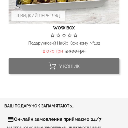
ШВИДКИЙ ПЕРЕГЛЯД
WOW BOX
Подарунковий Набір Коханому №182
Базова
Ціна
2 070 грн
2 300 грн
ціна
У КОШИК
ВАШ ПОДАРУНОК ЗАПАМ’ЯТАЮТЬ…
credit_card
Он-лайн замовлення приймаємо 24/7
ми опрацюємо ваше замовлення і зв`яжемося з вами