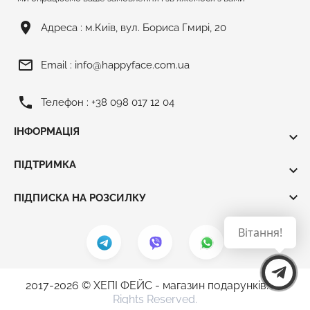
room
Адреса :
м.Київ, вул. Бориса Гмирі, 20
mail_outline
Email :
info@happyface.com.ua
phone
Телефон :
+38 098 017 12 04
ІНФОРМАЦІЯ

ПІДТРИМКА


ПІДПИСКА НА РОЗСИЛКУ
Вітання!
2017-2026 © ХЕПІ ФЕЙС - магазин подарунків.
All
Rights Reserved.