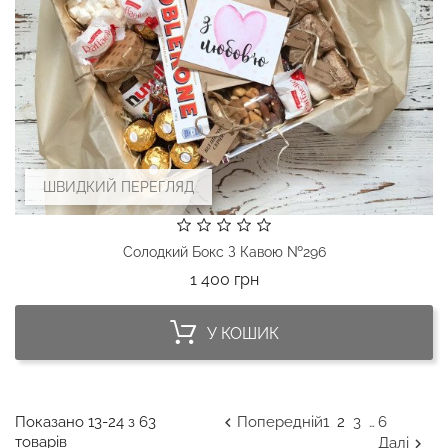
ШВИДКИЙ ПЕРЕГЛЯД
Солодкий Бокс З Кавою №296
Ціна
1 400 грн
У КОШИК
Показано 13-24 з 63
Попередній
1
2
3
6

…
товарів
Далі
