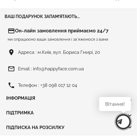
ВАШ ПОДАРУНОК ЗАПАМ’ЯТАЮТЬ…
credit_card
Он-лайн замовлення приймаємо 24/7
ми опрацюємо ваше замовлення і зв`яжемося з вами
room
Адреса :
м.Київ, вул. Бориса Гмирі, 20
mail_outline
Email :
info@happyface.com.ua
phone
Телефон :
+38 098 017 12 04
ІНФОРМАЦІЯ

Вітання!
ПІДТРИМКА


ПІДПИСКА НА РОЗСИЛКУ