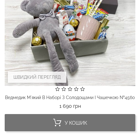
ШВИДКИЙ ПЕРЕГЛЯД
Ведмедик Мʼякий В Наборі З Солодощами І Чашечкою №4560
Ціна
1 690 грн
У КОШИК