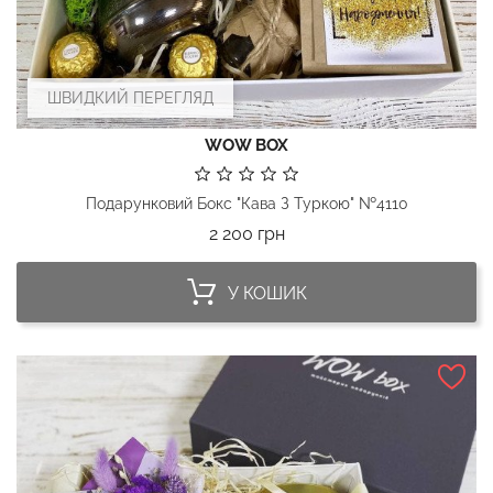
ШВИДКИЙ ПЕРЕГЛЯД
WOW BOX
Подарунковий Бокс "Кава З Туркою" №4110
Ціна
2 200 грн
У КОШИК