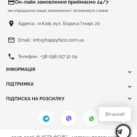
credit_card
Он-лайн замовлення приймаємо 24/7
ми опрацюємо ваше замовлення і зв`яжемося з вами
room
Адреса :
м.Київ, вул. Бориса Гмирі, 20
mail_outline
Email :
info@happyface.com.ua
phone
Телефон :
+38 098 017 12 04
ІНФОРМАЦІЯ

ПІДТРИМКА


ПІДПИСКА НА РОЗСИЛКУ
Вітання!