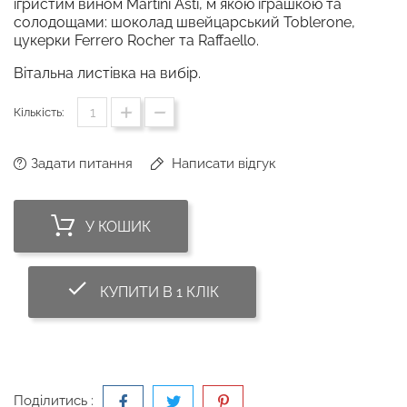
ігристим вином Martini Asti, мʼякою іграшкою та
солодощами: шоколад швейцарський Toblerone,
цукерки Ferrero Rocher та Raffaello.
Вітальна листівка на вибір.
Кількість:
Задати питання
Написати відгук
У КОШИК
done_outline
КУПИТИ В 1 КЛІК
Поділитись :