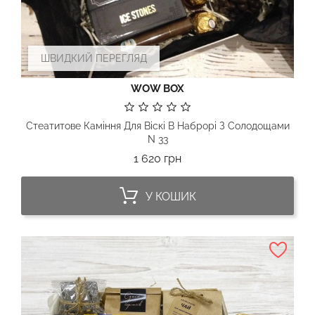
ШВИДКИЙ ПЕРЕГЛЯД
WOW BOX
Стеатитове Каміння Для Віскі В Наброрі З Солодощами
N 33
Ціна
1 620 грн
У КОШИК