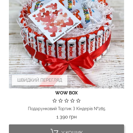
ШВИДКИЙ ПЕРЕГЛЯД
WOW BOX
Подарунковий Тортик З Кіндерів №285
Ціна
1 390 грн
У КОШИК