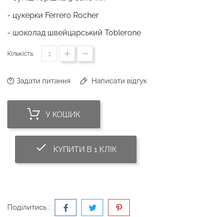
- цукерки Ferrero Rocher
- шоколад швейцарський Toblerone
Кількість:
Задати питання
Написати відгук
У КОШИК
done_outline
КУПИТИ В 1 КЛІК
Поділитись :