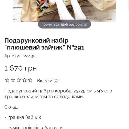
Торкніться, щоб розгорнути
Подарунковий набір
"плюшевий зайчик" №291
Артикул:
22430
1 670 грн
Відгуки (0)
Подарунковий набір в коробці 25х25 см з мʼякою
іграшкою зайчиком та солодощами.
Склад:
- іграшка Зайчик
- суміш горішків 3 баночки