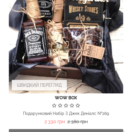
ШВИДКИЙ ПЕРЕГЛЯД
WOW BOX
Подарунковий Набір З Джек Деніалс №269
Базова
Ціна
2 330 грн
2 380 грн
ціна