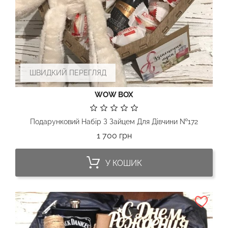
ШВИДКИЙ ПЕРЕГЛЯД
WOW BOX
Подарунковий Набір З Зайцем Для Дівчини №172
Ціна
1 700 грн
У КОШИК