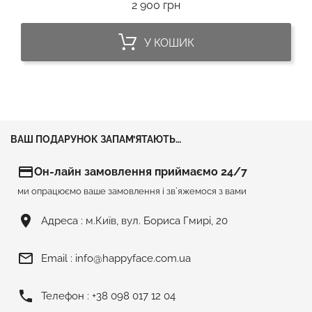
Ціна
2 900 грн
У КОШИК
ВАШ ПОДАРУНОК ЗАПАМ’ЯТАЮТЬ…
credit_card
Он-лайн замовлення приймаємо 24/7
ми опрацюємо ваше замовлення і зв`яжемося з вами
room
Адреса :
м.Київ, вул. Бориса Гмирі, 20
mail_outline
Email :
info@happyface.com.ua
phone
Телефон :
+38 098 017 12 04