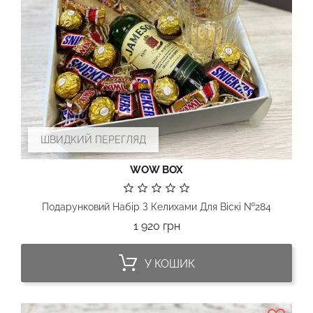
ШВИДКИЙ ПЕРЕГЛЯД
WOW BOX
Подарунковий Набір З Келихами Для Віскі №284
Ціна
1 920 грн
У КОШИК