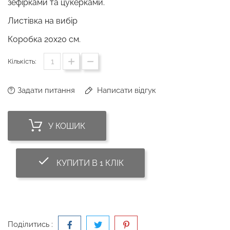
зефірками та цукерками.
Листівка на вибір
Коробка 20х20 см.
Кількість:
Задати питання
Написати відгук
У КОШИК
done_outline
КУПИТИ В 1 КЛІК
Поділитись :