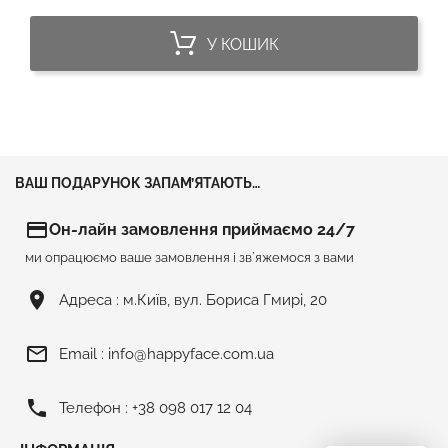
У КОШИК
ВАШ ПОДАРУНОК ЗАПАМ’ЯТАЮТЬ…
credit_card
Он-лайн замовлення приймаємо 24/7
ми опрацюємо ваше замовлення і зв`яжемося з вами
room
Адреса :
м.Київ, вул. Бориса Гмирі, 20
mail_outline
Email :
info@happyface.com.ua
phone
Телефон :
+38 098 017 12 04