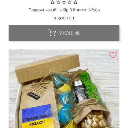
Подарунковий Набір З Книгою №289
Ціна
1 300 грн
У КОШИК