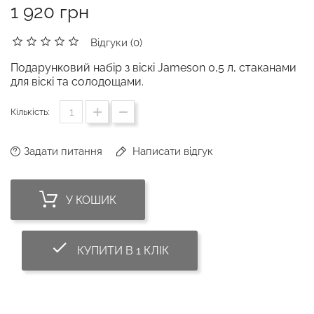
1 920 грн
Відгуки (0)
Подарунковий набір з віскі Jameson 0,5 л, стаканами
для віскі та солодощами.
Кількість:
Задати питання
Написати відгук
У КОШИК
done_outline
КУПИТИ В 1 КЛІК