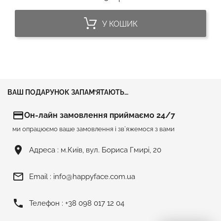
У КОШИК
ВАШ ПОДАРУНОК ЗАПАМ’ЯТАЮТЬ…
credit_card
Он-лайн замовлення приймаємо 24/7
ми опрацюємо ваше замовлення і зв`яжемося з вами
room
Адреса :
м.Київ, вул. Бориса Гмирі, 20
mail_outline
Email :
info@happyface.com.ua
phone
Телефон :
+38 098 017 12 04