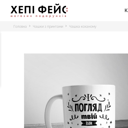
К
Головна
Чашки з принтами
Чашка коханому