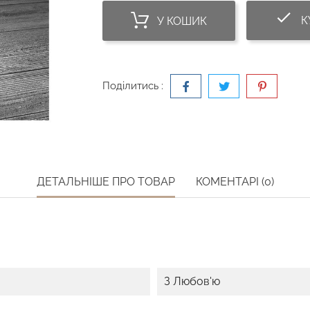
do
К
У КОШИК
Поділитись :
ДЕТАЛЬНІШЕ ПРО ТОВАР
КОМЕНТАРІ (0)
З Любов'ю