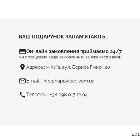
ВАШ ПОДАРУНОК ЗАПАМ’ЯТАЮТЬ…
credit_card
Он-лайн замовлення приймаємо 24/7
ми опрацюємо ваше замовлення і зв`яжемося з вами
room
Адреса :
м.Київ, вул. Бориса Гмирі, 20
mail_outline
Email :
info@happyface.com.ua
phone
Телефон :
+38 098 017 12 04
201