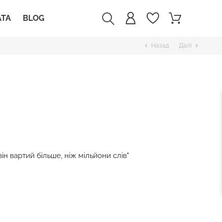
АТА
BLOG
Назад
Далі
chevron_left
chevron_right
ін вартий більше, ніж мільйони слів"