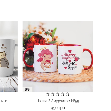
ьків
Чашка З Амурчиком №59
Ціна
450 грн