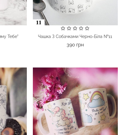
иму Тебе"
Чашка З Собачками Черно-Біла №11
а
Ціна
390 грн