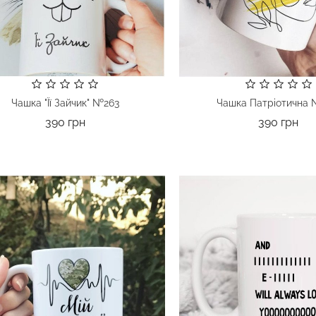
Чашка "Її Зайчик" №263
Чашка Патріотична 
Ціна
Цін
390 грн
390 грн