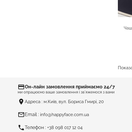
Чаш
Показа
ВАШ ПОДАРУНОК ЗАПАМ’ЯТАЮТЬ…
credit_card
Он-лайн замовлення приймаємо 24/7
ми опрацюємо ваше замовлення і зв`яжемося з вами
room
Адреса :
м.Київ, вул. Бориса Гмирі, 20
mail_outline
Email :
info@happyface.com.ua
phone
Телефон :
+38 098 017 12 04