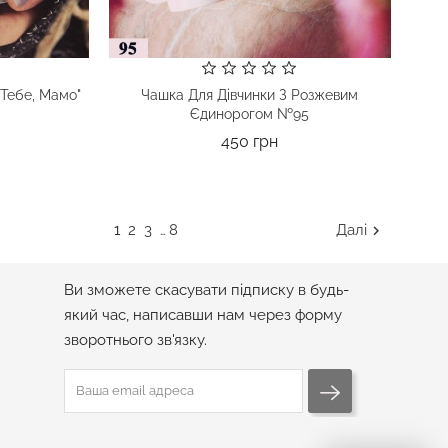
Тебе, Мамо"
Чашка Для Дівчинки З Розжевим
Єдинорогом №95
а
Ціна
450 грн
1
2
3
8
Далі

…
ПІДПИСКА НА РОЗСИЛКУ
Ви зможете скасувати підписку в будь-
який час, написавши нам через форму
зворотнього зв'язку.