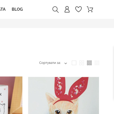
АТА
BLOG
Сортувати за: