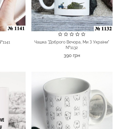
№1141
Чашка "Доброго Вечора, Ми З України"
№1132
а
Ціна
390 грн