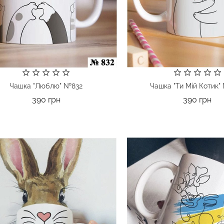
Чашка "Люблю" №832
Чашка "Ти Мій Котик"
Ціна
Цін
390 грн
390 грн