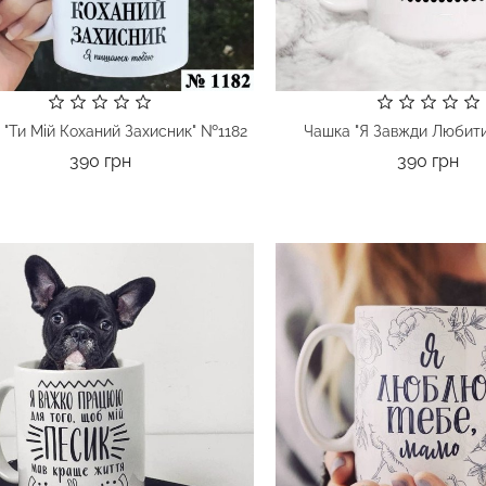
 "Ти Мій Коханий Захисник" №1182
Чашка "Я Завжди Любит
Ціна
Цін
390 грн
390 грн