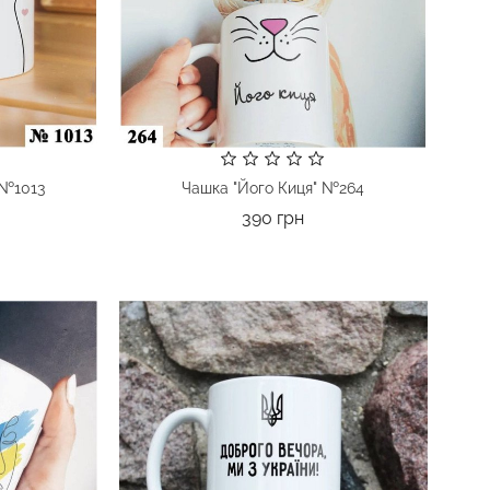
 №1013
Чашка "Його Киця" №264
а
Ціна
390 грн