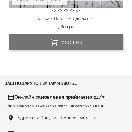
Чашки З Принтом Для Батьків
Ціна
780 грн
У КОШИК
ВАШ ПОДАРУНОК ЗАПАМ’ЯТАЮТЬ…
credit_card
Он-лайн замовлення приймаємо 24/7
ми опрацюємо ваше замовлення і зв`яжемося з вами
room
Адреса :
м.Київ, вул. Бориса Гмирі, 20