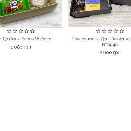
р До Свята Весни №26040
Подарунок На День Захисника
№24140
Ціна
1 080 грн
Ціна
2 600 грн