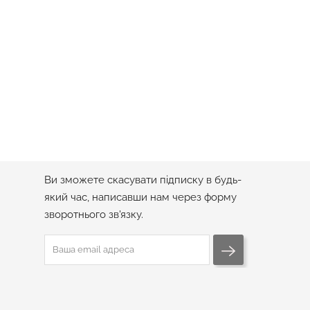
том N4330
Каміння Для Охолодження Віскі В Наборі
"070"
Ціна
1 460 грн
ПІДПИСКА НА РОЗСИЛКУ
Ви зможете скасувати підписку в будь-
який час, написавши нам через форму
зворотнього зв'язку.