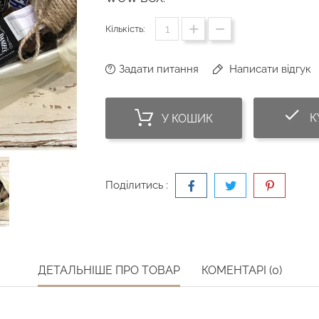
Кількість:
Задати питання
Написати відгук
do
К
У КОШИК
Поділитись :
ДЕТАЛЬНІШЕ ПРО ТОВАР
КОМЕНТАРІ (0)