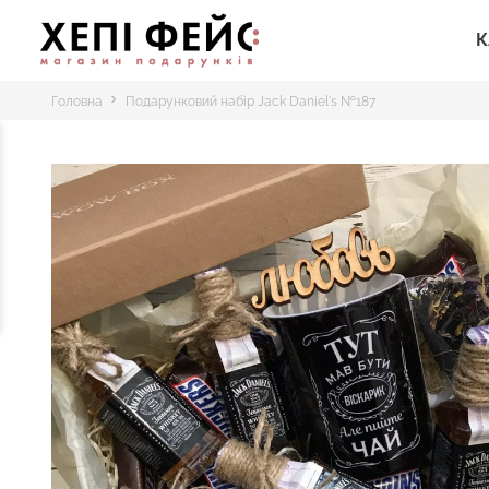
К
Головна
Подарунковий набір Jack Daniel's №187