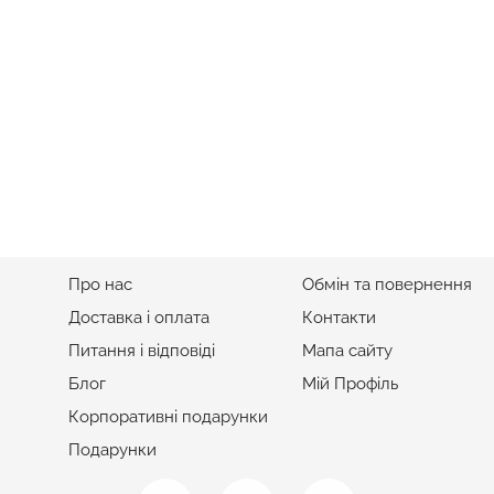
WOW BOX
Новорічний Глінтвейн З Рецеп
Ціна
1 320 грн
ок Коханому На Новий Рік №1
Ціна
2 700 грн
ІНФОРМАЦІЯ
ПІДТРИМКА
Про нас
Обмін та повернення
Доставка і оплата
Контакти
Питання і відповіді
Мапа сайту
Блог
Мій Профіль
Корпоративні подарунки
Подарунки