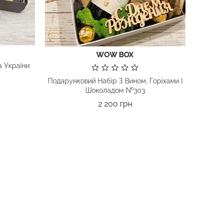
WOW BOX
 України
Подарунковий Набір З Вином, Горіхами І
Шоколадом №303
Ціна
2 200 грн