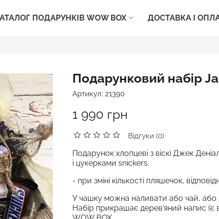
ДОСТАВКА І ОПЛ
АТАЛОГ ПОДАРУНКІВ WOW BOX

Подарунковий набір Ja
Артикул:
21390
1 990 грн
Відгуки (0)
Подарунок хлопцеві з віскі Джек Деніа
і цукерками snickers.
- при зміні кількості пляшечок, відпові
У чашку можна наливати або чай, або ві
Набір прикрашає дерев'яний напис (є 
WOW BOX.