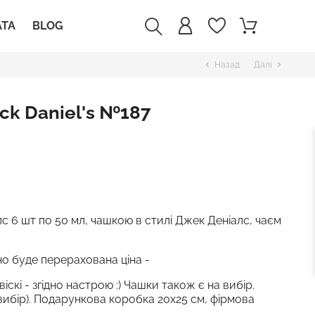
АТА
BLOG
Назад
Далі
chevron_left
chevron_right
ck Daniel's №187
лс 6 шт по 50 мл, чашкою в стилі Джек Деніалс, чаєм
дно буде перерахована ціна -
скі - згідно настрою :) Чашки також є на вибір.
вибір). Подарункова коробка 20х25 см, фірмова