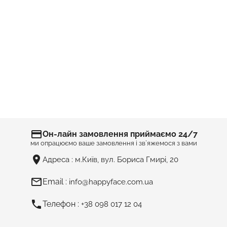
WOW BOX
Торт З Снікерсів З Міні Віскі Для Чоловіка
Подарун
№22320
Ціна
1 390 грн
ВАШ ПОДАРУНОК ЗАПАМ’ЯТАЮТЬ…
credit_card
Он-лайн замовлення приймаємо 24/7
ми опрацюємо ваше замовлення і зв`яжемося з вами
room
Адреса :
м.Київ, вул. Бориса Гмирі, 20
mail_outline
Email :
info@happyface.com.ua
phone
Телефон :
+38 098 017 12 04