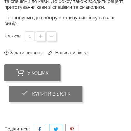
та спеціями до кави. До боксу також входить рецепт
приготування кави зі спеціями та смаколики.
Пропонуємо до набору вітальну листівку на ваш
вибір.
Кількість:
Задати питання
Написати відгук
У КОШИК
done_outline
КУПИТИ В 1 КЛІК
Поділитись :