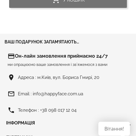
ВАШ ПОДАРУНОК ЗАПАМ’ЯТАЮТЬ…
credit_card
Он-лайн замовлення приймаємо 24/7
ми опрацюємо ваше замовлення і зв`яжемося з вами
room
Адреса :
м.Київ, вул. Бориса Гмирі, 20
mail_outline
Email :
info@happyface.com.ua
phone
Телефон :
+38 098 017 12 04
ІНФОРМАЦІЯ

Вітання!