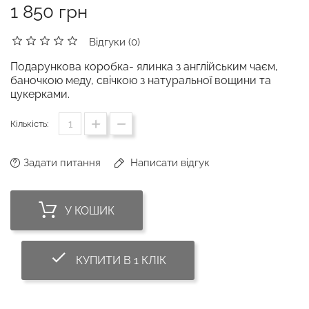
1 850 грн
Відгуки (0)
Подарункова коробка- ялинка з англійським чаєм,
баночкою меду, свічкою з натуральної вощини та
цукерками.
Кількість:
Задати питання
Написати відгук
У КОШИК
done_outline
КУПИТИ В 1 КЛІК