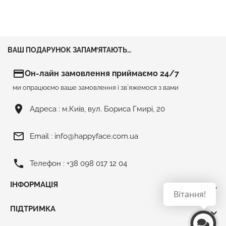
ВАШ ПОДАРУНОК ЗАПАМ’ЯТАЮТЬ…
credit_card
Он-лайн замовлення приймаємо 24/7
ми опрацюємо ваше замовлення і зв`яжемося з вами
room
Адреса :
м.Київ, вул. Бориса Гмирі, 20
mail_outline
Email :
info@happyface.com.ua
phone
Телефон :
+38 098 017 12 04
ІНФОРМАЦІЯ

Вітання!
ПІДТРИМКА
