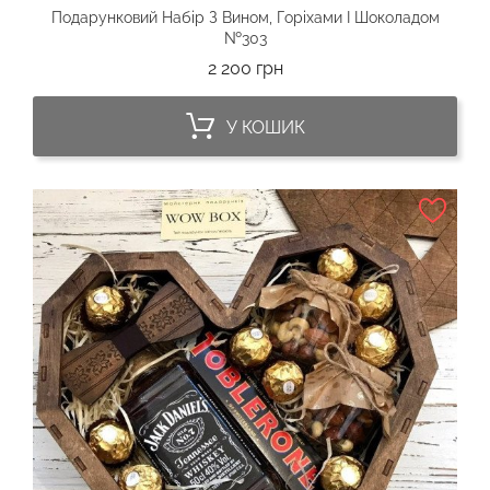
Подарунковий Набір З Вином, Горіхами І Шоколадом
№303
Ціна
2 200 грн
У КОШИК