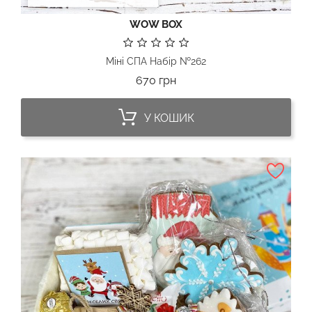
WOW BOX
Міні СПА Набір №262
Ціна
670 грн
У КОШИК