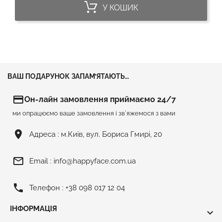
У КОШИК
ВАШ ПОДАРУНОК ЗАПАМ’ЯТАЮТЬ…
credit_card
Он-лайн замовлення приймаємо 24/7
ми опрацюємо ваше замовлення і зв`яжемося з вами
room
Адреса :
м.Київ, вул. Бориса Гмирі, 20
mail_outline
Email :
info@happyface.com.ua
phone
Телефон :
+38 098 017 12 04
ІНФОРМАЦІЯ
