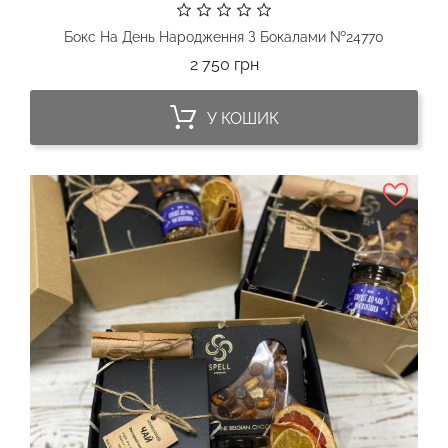
Бокс На День Народження З Бокалами №24770
Ціна
2 750 грн
У КОШИК