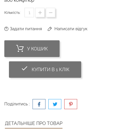
або конфітюр
Кількість:
Задати питання
Написати відгук
У КОШИК
done_outline
КУПИТИ В 1 КЛІК
Поділитись :
ДЕТАЛЬНІШЕ ПРО ТОВАР