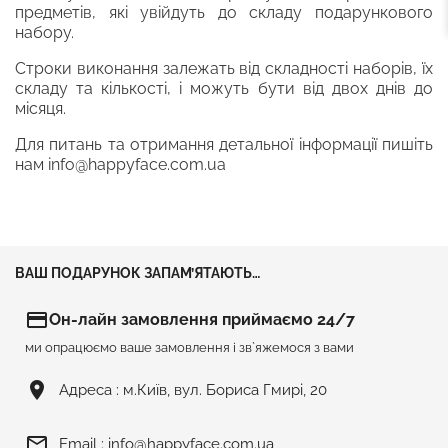
предметів, які увійдуть до складу подарункового
набору.
Строки виконання залежать від складності наборів, їх
складу та кількості, і можуть бути від двох днів до
місяця.
Для питань та отримання детальної інформації пишіть
нам
info@happyface.com.ua
ВАШ ПОДАРУНОК ЗАПАМ’ЯТАЮТЬ…
credit_card
Он-лайн замовлення приймаємо 24/7
ми опрацюємо ваше замовлення і зв`яжемося з вами
room
Адреса :
м.Київ, вул. Бориса Гмирі, 20
mail_outline
Email :
info@happyface.com.ua