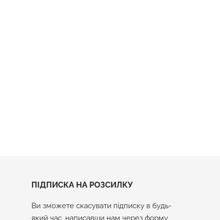
Подарунковий Набір На День
Народження "Чай І Віскі" №164
Ціна
2 640 грн
OX № 205
ПІДПИСКА НА РОЗСИЛКУ
Ви зможете скасувати підписку в будь-
який час, написавши нам через форму