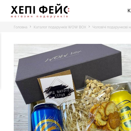
К
Головна
Каталог подарунків WOW BOX
Чоловічі подарункові 