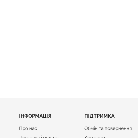
WOW BOX
Подарунковий Набір WOW B
Ціна
2 050 грн
ІНФОРМАЦІЯ
ПІДТРИМКА
Про нас
Обмін та повернення
Доставка і оплата
Контакти