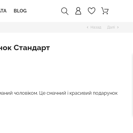
АТА
BLOG
Назад
Далі
chevron_left
chevron_right
нок Стандарт
маний чоловіком. Це смачний і красивий подарунок