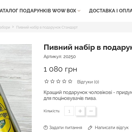
ДОСТАВКА І ОПЛ
АТАЛОГ ПОДАРУНКІВ WOW BOX

набори
Пивний набір в подарунок Стандарт
Пивний набір в подару
Артикул:
20250
1 080 грн
Відгуки (0)
Кращий подарунок чоловікові - приду
для поціновувачів пива.
Кількість:
Задати питання
Написати відгук