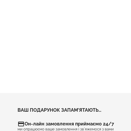
ВАШ ПОДАРУНОК ЗАПАМ’ЯТАЮТЬ…
credit_card
Он-лайн замовлення приймаємо 24/7
ми опрацюємо ваше замовлення і зв`яжемося з вами